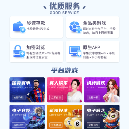
核心服务
williamhill威廉中文官网平台致力于为用户提供全方
位的体育服务体验