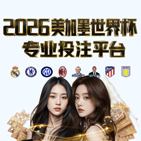
WilliamHill
威廉中文官网
首页
体育直播
赛事数据
新闻资讯
关于我们
立即登录
全球领先的体育赛事直播平
台