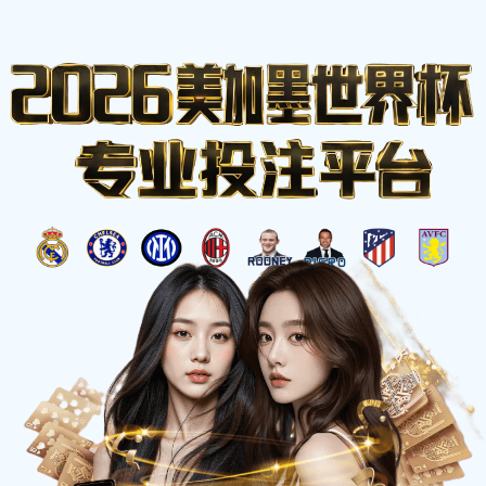
WilliamHill
威廉中文官网
首页
体育直播
赛事数据
新闻资讯
关于我们
立即登录
全球领先的体育赛事直播平
台