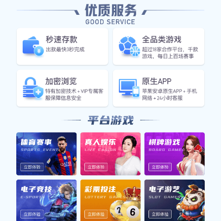
核心服务
williamhill威廉中文官网平台致力于为用户提供全方
位的体育服务体验