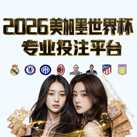
WilliamHill
威廉中文官网
首页
体育直播
赛事数据
新闻资讯
关于我们
立即登录
全球领先的体育赛事直播平
台