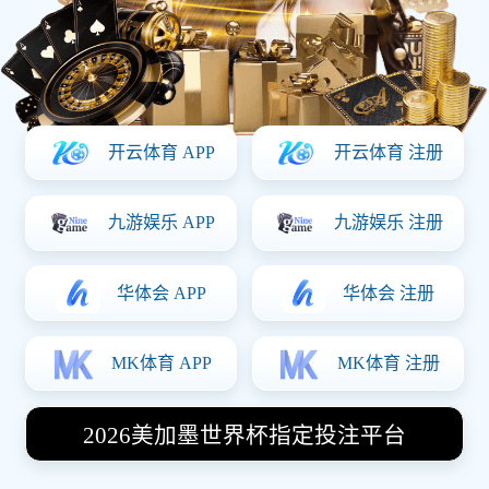
williamhill威廉中文官网为您提供最及时的比
分更新、深度的赛事分析和高清直播体验。
开始观看直播
英超联赛
LIVE 65'
NBA 常规赛
LIVE Q3
利物浦
2 - 1
湖人
88 - 92
曼城
勇士