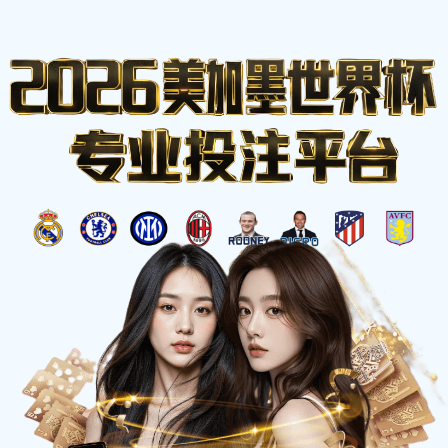
WilliamHill
威廉中文官网
首页
体育直播
赛事数据
新闻资讯
关于我们
立即登录
全球领先的体育赛事直播平
台