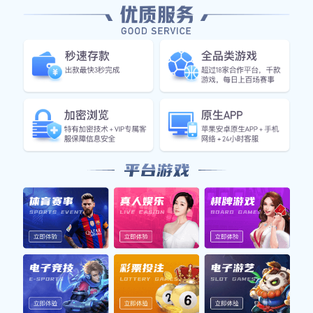
核心服务
williamhill威廉中文官网平台致力于为用户提供全方
位的体育服务体验