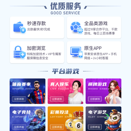
核心服务
williamhill威廉中文官网平台致力于为用户提供全方
位的体育服务体验