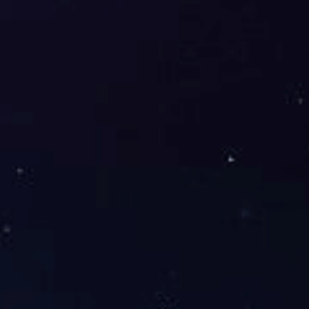
的赛事服务。我们拥有强大的数据团队和技术支
受到流畅、准确的观赛体验。
体育，让每一场比赛都更加精彩。无论是资深球迷
amhill找到属于自己的乐趣。