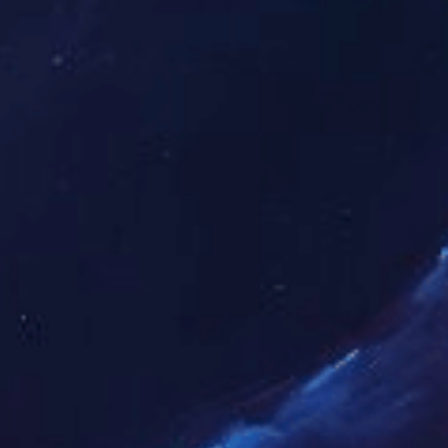
提供球队历史交锋、球员状态、战术分析等
深度数据，助您做出更专业的观赛判断。
24/7
全天候客服支持