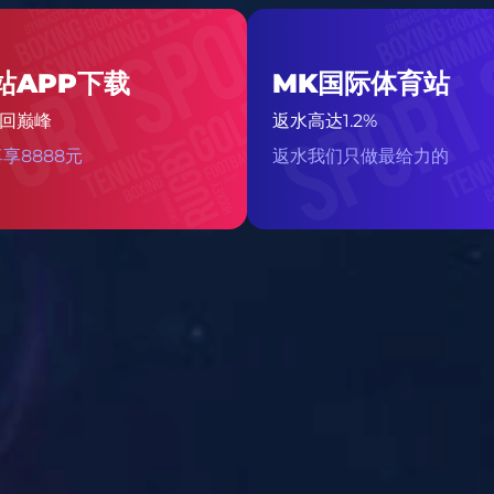
开始观看直播
赛
LIVE Q3
西甲联赛
20:00
88 - 92
皇马
-
巴萨
-