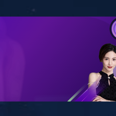
首页
体育直播
赛事数据
新闻资讯
关于我
球领先的体育赛事直播
ill威廉中文官网为您提供最及时的比分更新、深度的赛
验。