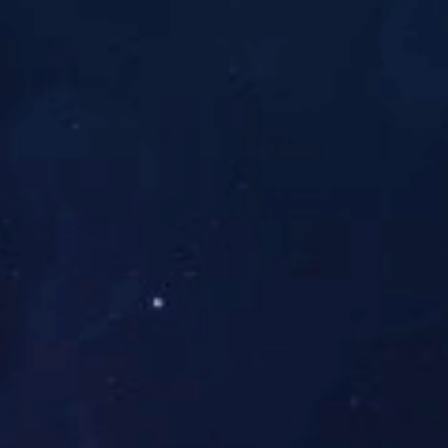
服务体验
深度数据分析