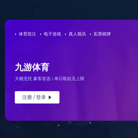
WilliamHill
威廉中文官网
全
williamh