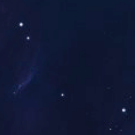
核心服务
liamhill威廉中文官网平台致力于为用户提供全方位的体育
极速比分更新