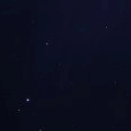
williamhill
您可以通过搜索引擎直接
直播信号是否清晰
如何获取最新的比
平台支持哪些体育