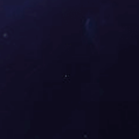
2023-10-23
电子竞技与传统体育的融合趋势探讨
传统体育组织纷纷布局电竞领域，两者之间的
界限正在逐渐模糊...
阅读全文 →
amhill威廉中文官网
文官网是全球知名的体育资讯与服务平台，致力于为全球体育