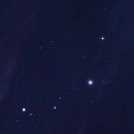
专业的数据团队支持，进球、红牌、角球等
关键事件实时推送，不错过任何精彩瞬间。
1000+
10M+
每日赛事直播
活跃用户信赖