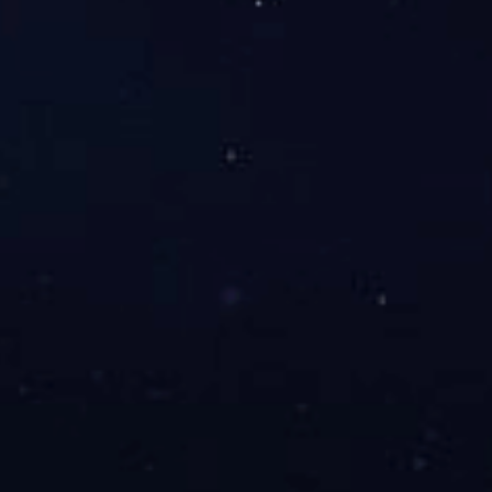
▼
ll威廉中文官网平台。
▼
▼
▼