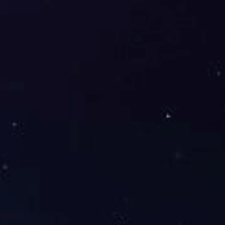
的赛事服务。我们拥有强大的数据团队和技术支
受到流畅、准确的观赛体验。
体育，让每一场比赛都更加精彩。无论是资深球迷
amhill找到属于自己的乐趣。