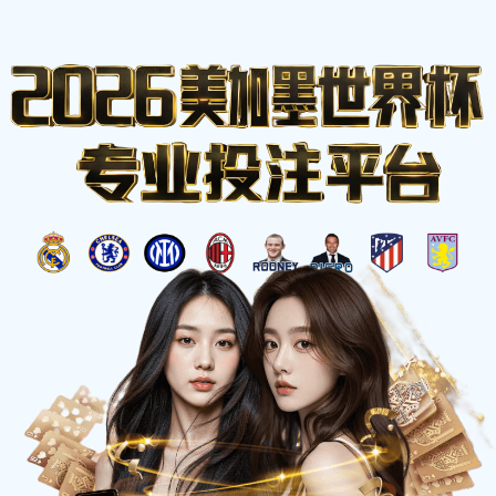
WilliamHill
威廉中文官网
首页
体育直播
赛事数据
新闻资讯
关于我们
立即登录
全球领先的体育赛事直播平
台