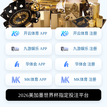
williamhill威廉中文官网为您提供最及时的比
分更新、深度的赛事分析和高清直播体验。
开始观看直播
英超联赛
LIVE 65'
NBA 常规赛
LIVE Q3
利物浦
2 - 1
湖人
88 - 92
曼城
勇士