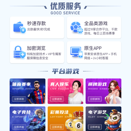
核心服务
williamhill威廉中文官网平台致力于为用户提供全方
位的体育服务体验