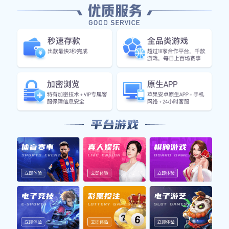
核心服务
williamhill威廉中文官网平台致力于为用户提供全方
位的体育服务体验