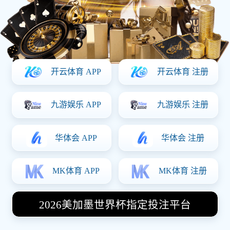
williamhill威廉中文官网为您提供最及时的比
分更新、深度的赛事分析和高清直播体验。
开始观看直播
英超联赛
LIVE 65'
NBA 常规赛
LIVE Q3
利物浦
2 - 1
湖人
88 - 92
曼城
勇士