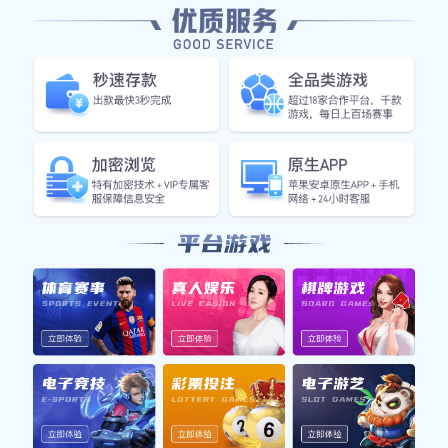
核心服务
williamhill威廉中文官网平台致力于为用户提供全方
位的体育服务体验